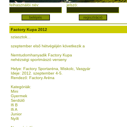
felhasználói név:
jelszó:
Factory Kupa 2012
sziasztok...
szeptember első hétvégéjén következik a
Nemtudomhanyadik Factory Kupa
nehézségi sportmászó verseny
Helye: Factory Sportaréna, Miskolc, Vasgyár
Ideje: 2012. szeptember 4-5.
Rendező: Factory Aréna
Kategóriák:
Mini
Gyermek
Serdülő
Ifi B
Ifi A
Junior
Nyílt