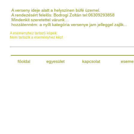
A verseny ideje alatt a helyszínen büfé üzemel.
A rendezésért felelős: Bodrogi Zoltán tel:06309293858
Mindenkit szeretettel várunk…
hozzátenném: a nyílt kategória versenye jam jelleggel zajlik...
A esemenyhez tartozó képek:
Nem tartozik a eseményhez kép!
főoldal
egyesület
kapcsolat
eseme