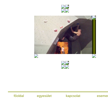
főoldal
egyesület
kapcsolat
eseme