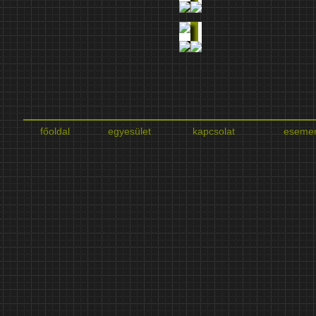
főoldal
egyesület
kapcsolat
eseme