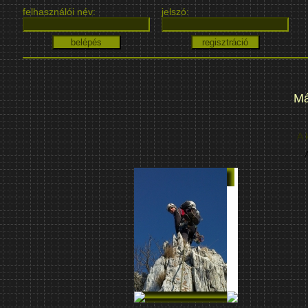
felhasználói név:
jelszó:
Má
A 